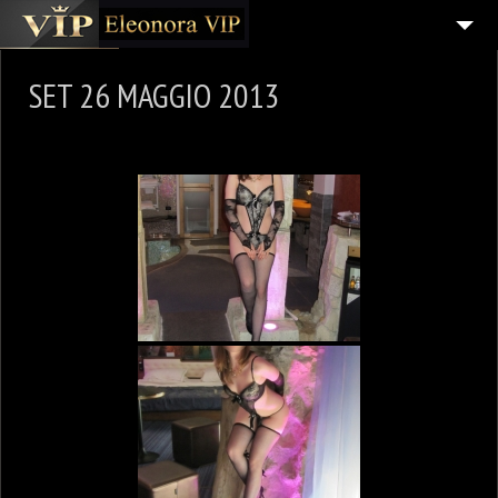
SU DI ME
SET 26 MAGGIO 2013
SEGUIMI
GALLERY
VIDEO HOT
I MIEI TOUR
CONTATTI
LINK E SITI AMICI